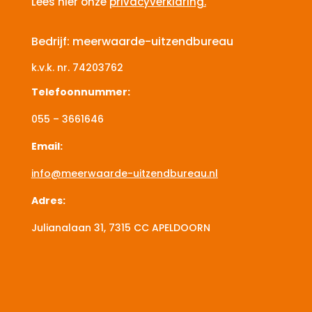
Lees hier onze
privacyverklaring.
Bedrijf: meerwaarde-uitzendbureau
k.v.k. nr.
74203762
Telefoonnummer:
055 – 3661646
Email:
info@meerwaarde-uitzendbureau.nl
Adres:
Julianalaan 31, 7315 CC
APELDOORN