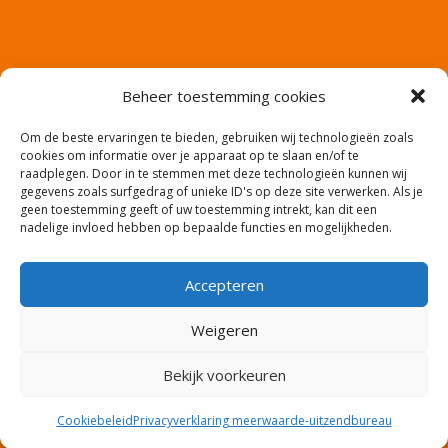
Beheer toestemming cookies
Om de beste ervaringen te bieden, gebruiken wij technologieën zoals
cookies om informatie over je apparaat op te slaan en/of te
raadplegen. Door in te stemmen met deze technologieën kunnen wij
gegevens zoals surfgedrag of unieke ID's op deze site verwerken. Als je
geen toestemming geeft of uw toestemming intrekt, kan dit een
nadelige invloed hebben op bepaalde functies en mogelijkheden.
Accepteren
Website en productie: Co2media.nl – Copyright:
Weigeren
meerwaarde-uitzendbureau
Bekijk voorkeuren
Cookiebeleid
Privacyverklaring meerwaarde-uitzendbureau