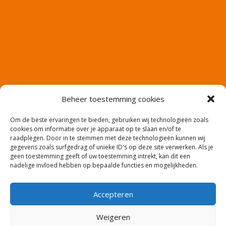
Beheer toestemming cookies
Om de beste ervaringen te bieden, gebruiken wij technologieën zoals
cookies om informatie over je apparaat op te slaan en/of te
raadplegen. Door in te stemmen met deze technologieën kunnen wij
gegevens zoals surfgedrag of unieke ID's op deze site verwerken. Als je
geen toestemming geeft of uw toestemming intrekt, kan dit een
nadelige invloed hebben op bepaalde functies en mogelijkheden.
Accepteren
Website en productie: Co2media.nl – Copyright:
Weigeren
meerwaarde-uitzendbureau