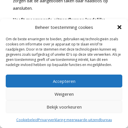
zorgen dat de aangeboden taken daar naadloos op
aansluiten.
Heeft meerwaarde-uitzendbureau landelijke
dekking?
Beheer toestemming cookies
Ja, meerwaarde-uitzendbureau is actief in de
Om de beste ervaringen te bieden, gebruiken wij technologieën zoals
cookies om informatie over je apparaat op te slaan en/of te
Achterhoek en opereert daarnaast door heel
raadplegen. Door in te stemmen met deze technologieën kunnen wij
Nederland. Ons landelijk netwerk van AOW-gerechtigde
gegevens zoals surfgedrag of unieke ID's op deze site verwerken. Als je
geen toestemming geeft of uw toestemming intrekt, kan dit een
uitzendkrachten is breed inzetbaar in een grote
nadelige invloed hebben op bepaalde functies en mogelijkheden.
verscheidenheid aan sectoren en vakgebieden.
Of uw organisatie in de Achterhoek één locatie heeft
Accepteren
of meerdere vestigingen verspreid over de regio,
Weigeren
meerwaarde-uitzendbureau levert flexibel en ervaren
personeel op precies de plek waar uw organisatie dat
Bekijk voorkeuren
op dat moment nodig heeft.
Cookiebeleid
Privacyverklaring meerwaarde-uitzendbureau