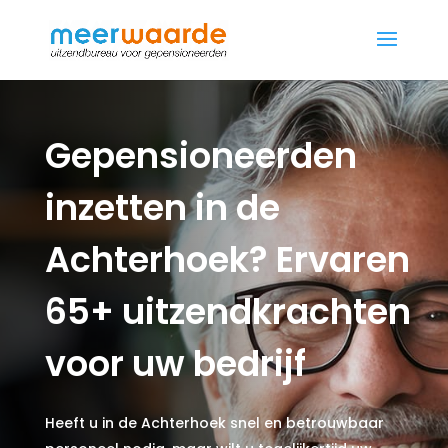
Gepensioneerden
inzetten in de
Achterhoek? Ervaren
65+ uitzendkrachten
voor uw bedrijf
Heeft u in de Achterhoek snel en betrouwbaar