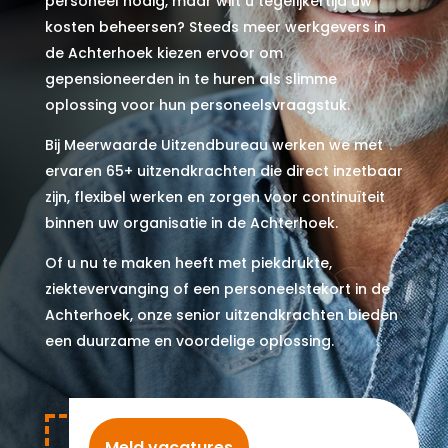
personeel nodig, maar wilt u tegelijkertijd uw
kosten beheersen? Steeds meer werkgevers in
de Achterhoek kiezen ervoor om
gepensioneerden in te huren als slimme
oplossing voor hun personeelsvraagstuk.
Bij Meerwaarde Uitzendbureau werken we met
ervaren 65+ uitzendkrachten die direct inzetbaar
zijn, flexibel werken en zorgen voor continuïteit
binnen uw organisatie in de Achterhoek.
Of u nu te maken heeft met piekdrukte,
ziektevervanging of een personeelstekort in de
Achterhoek, onze senior uitzendkrachten bieden
een duurzame en voordelige oplossing.
Meld vacatures