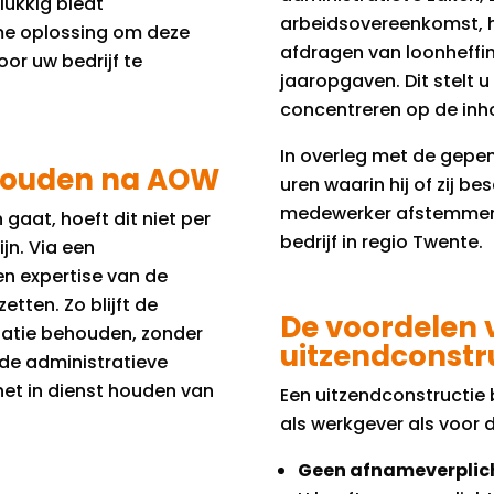
ukkig biedt
arbeidsovereenkomst, he
e oplossing om deze
afdragen van loonheffin
or uw bedrijf te
jaaropgaven. Dit stelt u
concentreren op de inh
In overleg met de gepe
ehouden na AOW
uren waarin hij of zij be
medewerker afstemmen 
aat, hoeft dit niet per
bedrijf in regio Twente.
jn. Via een
en expertise van de
tten. Zo blijft de
De voordelen 
atie behouden, zonder
uitzendconstr
 de administratieve
et in dienst houden van
Een uitzendconstructie 
als werkgever als voor
Geen afnameverplic