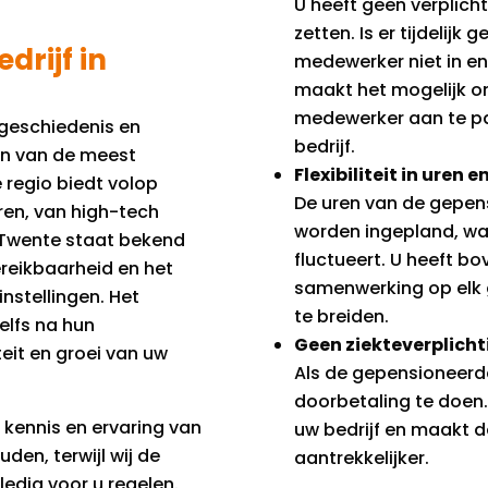
U heeft geen verplich
zetten. Is er tijdelij
rijf in
medewerker niet in en b
maakt het mogelijk o
medewerker aan te pa
e geschiedenis en
bedrijf.
en van de meest
Flexibiliteit in uren 
 regio biedt volop
De uren van de gepen
ren, van high-tech
worden ingepland, wa
. Twente staat bekend
fluctueert. U heeft bo
ereikbaarheid en het
samenwerking op elk 
nstellingen. Het
te breiden.
elfs na hun
Geen ziekteverplich
teit en groei van uw
Als de gepensioneerd
doorbetaling te doen. 
kennis en ervaring van
uw bedrijf en maakt d
en, terwijl wij de
aantrekkelijker.
ledig voor u regelen.