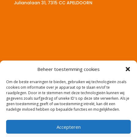
Julianalaan 31, 7315 CC
APELDOORN
Beheer toestemming cookies
Om de beste ervaringen te bieden, gebruiken wij technologieën zoals
cookies om informatie over je apparaat op te slaan en/of te
raadplegen. Door in te stemmen met deze technologieën kunnen wij
gegevens zoals surfgedrag of unieke ID's op deze site verwerken. Als je
geen toestemming geeft of uw toestemming intrekt, kan dit een
nadelige invloed hebben op bepaalde functies en mogelijkheden.
Accepteren
Website en productie: Co2media.nl – Copyright: