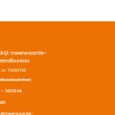
drijf: meerwaarde-
tzendbureau
. nr.
74203762
lefoonnummer:
 – 3661646
il:
o@meerwaarde-