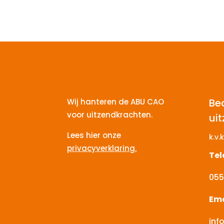
Be
Wij hanteren de ABU CAO
voor uitzendkrachten.
ui
Lees hier onze
k.v.k
privacyverklaring.
Te
055
Ema
inf