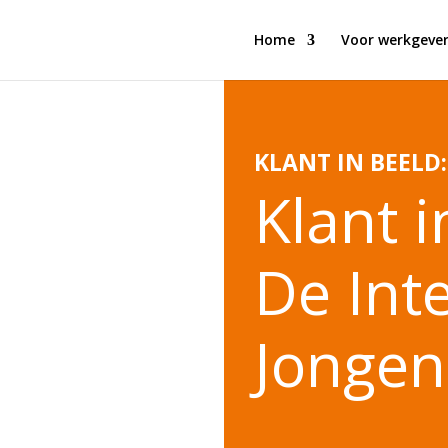
Home
Voor werkgever
KLANT IN BEELD:
Klant i
De Int
Jongen