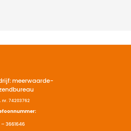
drijf: meerwaarde-
tzendbureau
. nr.
74203762
lefoonnummer:
 – 3661646