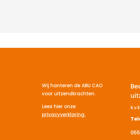
Be
Wij hanteren de ABU CAO
voor uitzendkrachten.
ui
Lees hier onze
k.v.k
privacyverklaring.
Te
055