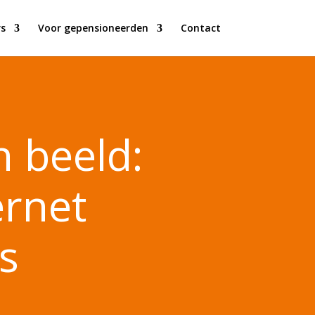
s
Voor gepensioneerden
Contact
n beeld:
ernet
s