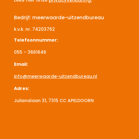
Bedrijf: meerwaarde-uitzendbureau
k.v.k. nr.
74203762
Telefoonnummer:
055 – 3661646
Email:
info@meerwaarde-uitzendbureau.nl
Adres:
Julianalaan 31, 7315 CC
APELDOORN