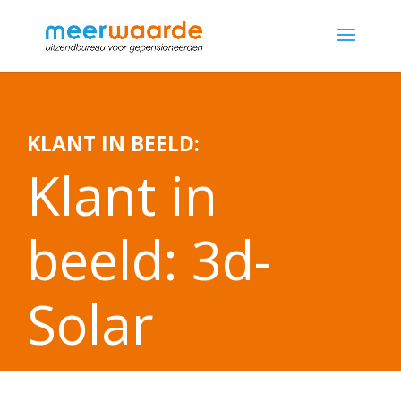
KLANT IN BEELD:
Klant in
beeld: 3d-
Solar