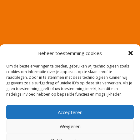
Beheer toestemming cookies
Om de beste ervaringen te bieden, gebruiken wij technologieën zoals
cookies om informatie over je apparaat op te slaan en/of te
raadplegen. Door in te stemmen met deze technologieën kunnen wij
gegevens zoals surfgedrag of unieke ID's op deze site verwerken. Als je
geen toestemming geeft of uw toestemming intrekt, kan dit een
nadelige invloed hebben op bepaalde functies en mogelijkheden.
Accepteren
Website en productie: Co2media.nl – Copyright:
Weigeren
meerwaarde-uitzendbureau