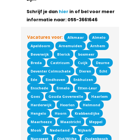
Schrijf je dan
hier
in of bel voor meer
informatie naar:
055-3661646
Vacatures voor:
Alkmaar
Almelo
Apeldoorn
Arnemuiden
Arnhem
Beverwijk
Blerick
boxmeer
Breda
Castricum
Cuijk
Deurne
Deventer Colmschate
Dieren
Echt
Ede
Eindhoven
Enkhuizen
Enschede
Ermelo
Etten-Leur
Goes
Gouda Goverwelle
Haarlem
Harderwijk
Heerlen
Helmond
Hengelo
Hoorn
Krabbendijke
Maarheeze
Maastricht
Meppel
Mook
Nederland
Nijkerk
Nunspeet
Olst/Wijhe
Oudenbosch