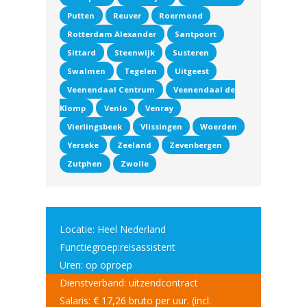
Putten
Reuver
Roermond
Rotterdam Alexander
Santpoort
Sittard
Steenwijk
Susteren
Swalmen
Tegelen
Uitgeest
Veenendaal Centrum
Veenendaal de
Klomp
Venlo
Venray
Vierlingsbeek
Vlissingen
Woerden
Yerseke
Zeeland
Zevenbergen
Zutphen
Zwolle
Locatie: Heel Nederland
Functiegroep:reisassistent
Uren: op oproep
Dienstverband: uitzendcontract
Salaris: € 17,26 bruto per uur. (incl.