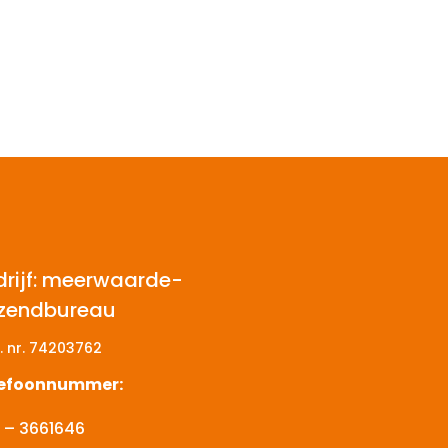
drijf: meerwaarde-
tzendbureau
. nr.
74203762
lefoonnummer:
 – 3661646