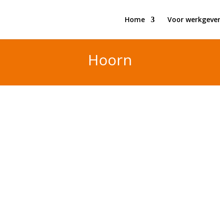
Home
Voor werkgever
Hoorn
e op het treinstation van hun woonplaats mensen m
f overstappen. Dit gaat op oproep mbv een app. Zonde