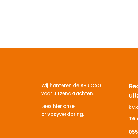
Be
Wij hanteren de ABU CAO
voor uitzendkrachten.
ui
Lees hier onze
k.v.k
privacyverklaring.
Te
055