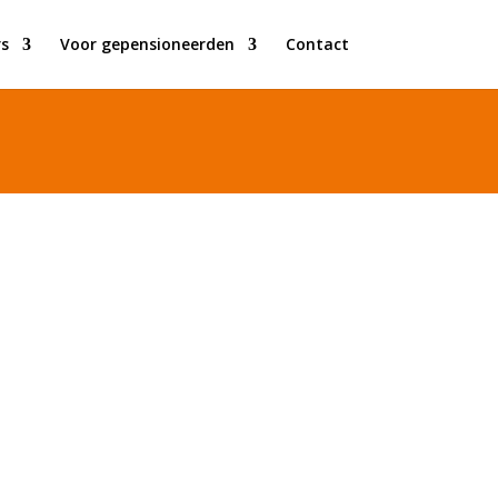
s
Voor gepensioneerden
Contact
et mobiliteitsbeperking willen
r verplichting te reageren.