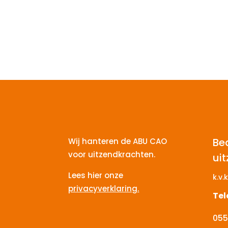
Be
Wij hanteren de ABU CAO
voor uitzendkrachten.
ui
Lees hier onze
k.v.k
privacyverklaring.
Te
055