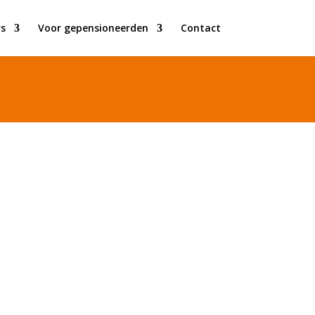
s
Voor gepensioneerden
Contact
et mobiliteitsbeperking willen
r verplichting te reageren.