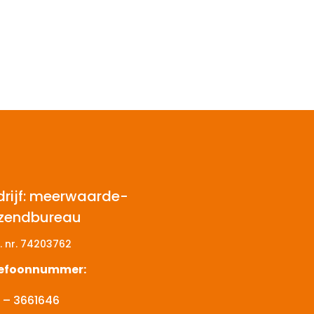
drijf: meerwaarde-
tzendbureau
. nr.
74203762
lefoonnummer:
 – 3661646