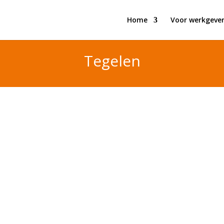
Home
Voor werkgever
Tegelen
e op het treinstation van hun woonplaats mensen m
f overstappen. Dit gaat op oproep mbv een app. Zonde