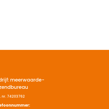
drijf: meerwaarde-
tzendbureau
. nr.
74203762
lefoonnummer: