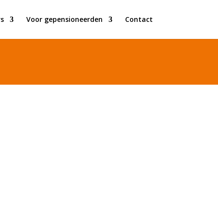
s
Voor gepensioneerden
Contact
industriële tandwielkasten. Geen
end. Je werkzaamheden bestaan uit