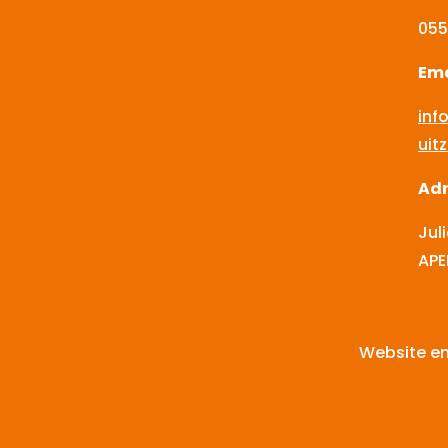
055
Ema
inf
uit
Adr
Jul
AP
Website en