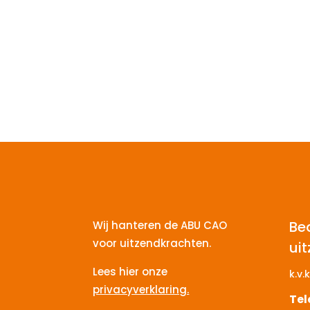
Be
Wij hanteren de ABU CAO
voor uitzendkrachten.
ui
Lees hier onze
k.v.k
privacyverklaring.
Te