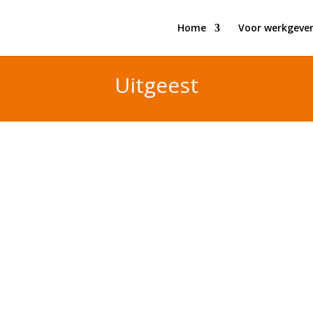
Home
Voor werkgever
Uitgeest
jij verantwoordelijk voor de volledige revisie van 
. Iedere opdracht is een uniek en technisch uitdag
het compleet demonteren, inspecteren,...