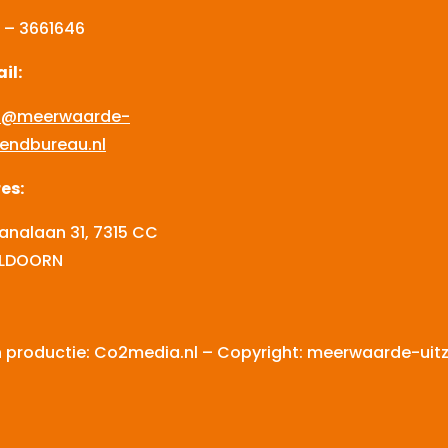
 – 3661646
il:
o@meerwaarde-
zendbureau.nl
es:
ianalaan 31, 7315 CC
ELDOORN
 productie: Co2media.nl – Copyright: meerwaarde-ui