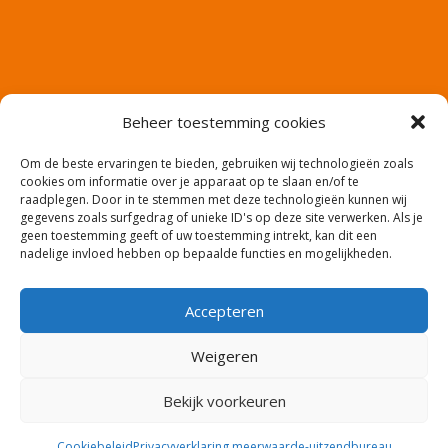
Beheer toestemming cookies
Om de beste ervaringen te bieden, gebruiken wij technologieën zoals
cookies om informatie over je apparaat op te slaan en/of te
raadplegen. Door in te stemmen met deze technologieën kunnen wij
gegevens zoals surfgedrag of unieke ID's op deze site verwerken. Als je
geen toestemming geeft of uw toestemming intrekt, kan dit een
nadelige invloed hebben op bepaalde functies en mogelijkheden.
Accepteren
Website en productie: Co2media.nl – Copyright:
Weigeren
meerwaarde-uitzendbureau
Bekijk voorkeuren
Cookiebeleid
Privacyverklaring meerwaarde-uitzendbureau