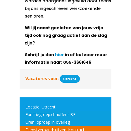
worden doorgaans ingevuld door reeds
bij ons ingeschreven werkzoekende
senioren.
Wil jij naast genieten van jouw vrije
tijd ook nog graag actief aan de slag
zijn?
Schrijf je dan
hier
in of bel voor meer
informatie naar:
055-3661646
Vacatures voor:
Utrecht
Locatie: Utrecht
Functiegroep:chauffeur BE
Uren: oproep in overleg
Dienstverband: uitzendcontract