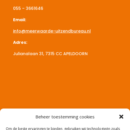
055 – 3661646
Email:
info@meerwaarde-uitzendbureau.nl
Adres:
Julianalaan 31, 7315 CC
APELDOORN
Beheer toestemming cookies
Om de beste ervaringen te bieden, gebruiken wij technologieën zoals