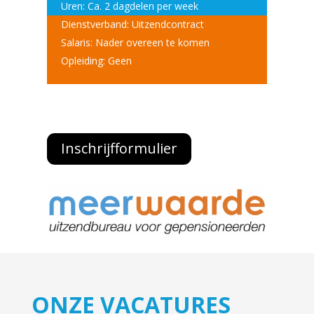
Uren: Ca. 2 dagdelen per week
Dienstverband: Uitzendcontract
Salaris: Nader overeen te komen
Opleiding: Geen
Inschrijfformulier
ONZE VACATURES