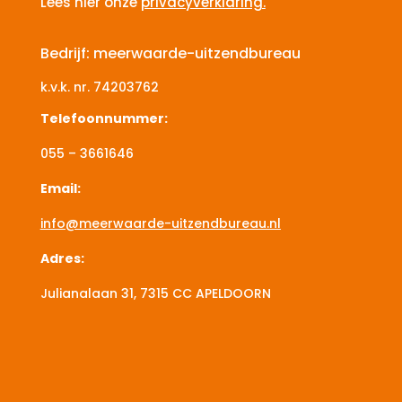
Lees hier onze
privacyverklaring.
Bedrijf: meerwaarde-uitzendbureau
k.v.k. nr.
74203762
Telefoonnummer:
055 – 3661646
Email:
info@meerwaarde-uitzendbureau.nl
Adres:
Julianalaan 31, 7315 CC
APELDOORN