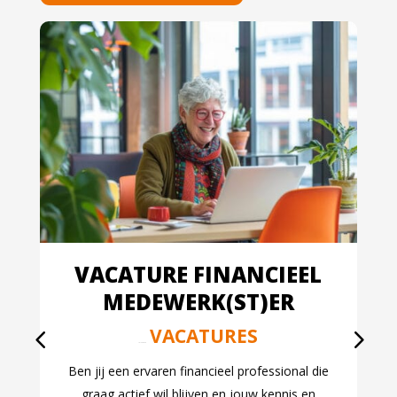
VACATURE FINANCIEEL
MEDEWERK(ST)ER
VACATURES
jul 24, 2026
Ben jij een ervaren financieel professional die
graag actief wil blijven en jouw kennis en