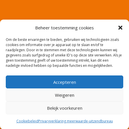
Beheer toestemming cookies
Om de beste ervaringen te bieden, gebruiken wij technologieën zoals
cookies om informatie over je apparaat op te slaan en/of te
raadplegen. Door in te stemmen met deze technologieën kunnen wij
gegevens zoals surfgedrag of unieke ID's op deze site verwerken. Als je
geen toestemming geeft of uw toestemming intrekt, kan dit een
nadelige invloed hebben op bepaalde functies en mogelijkheden.
Accepteren
Website en productie: Co2media.nl – Copyright:
Weigeren
meerwaarde-uitzendbureau
Bekijk voorkeuren
Cookiebeleid
Privacyverklaring meerwaarde-uitzendbureau