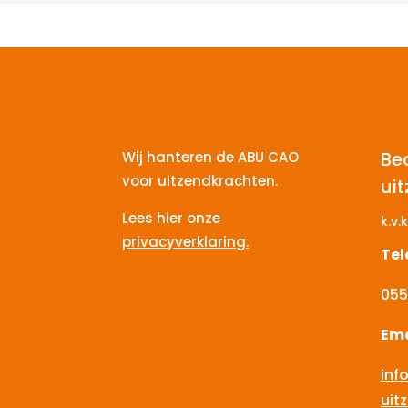
Be
Wij hanteren de ABU CAO
voor uitzendkrachten.
ui
Lees hier onze
k.v.k
privacyverklaring.
Te
055
Ema
inf
uit