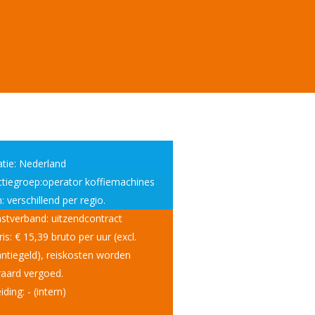
tie: Nederland
tiegroep:operator koffiemachines
: verschillend per regio.
stverband: uitzendcontract
ris: € 15,39 bruto per uur (excl.
ntiegeld), reiskosten worden
raard vergoed.
iding: - (intern)