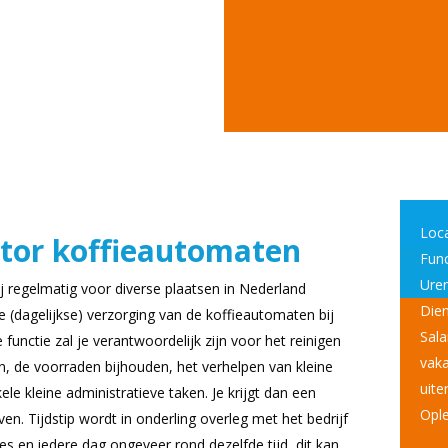
Loca
tor koffieautomaten
Func
Uren
 regelmatig voor diverse plaatsen in Nederland
Dien
de (dagelijkse) verzorging van de koffieautomaten bij
Sala
 functie zal je verantwoordelijk zijn voor het reinigen
vaka
n, de voorraden bijhouden, het verhelpen van kleine
uite
ele kleine administratieve taken. Je krijgt dan een
Ople
ven. Tijdstip wordt in onderling overleg met het bedrijf
es en iedere dag ongeveer rond dezelfde tijd, dit kan