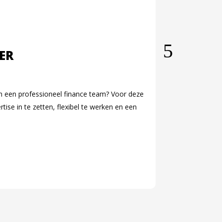
ER
VACATU
nnen een professioneel finance team? Voor deze
Voor een opdrac
ise in te zetten, flexibel te werken en een
Het betreft een 