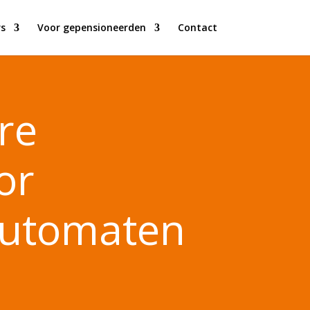
s
Voor gepensioneerden
Contact
re
or
automaten