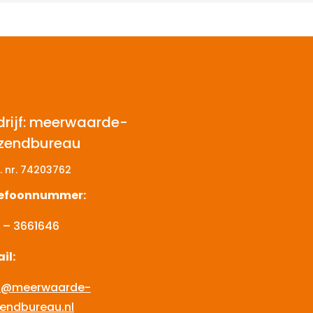
drijf: meerwaarde-
tzendbureau
. nr.
74203762
lefoonnummer:
 – 3661646
il:
o@meerwaarde-
zendbureau.nl