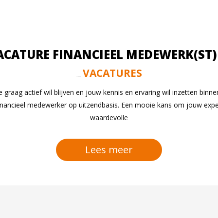
ACATURE FINANCIEEL MEDEWERK(ST)
VACATURES
jul 24, 2026
ie graag actief wil blijven en jouw kennis en ervaring wil inzetten bi
 financieel medewerker op uitzendbasis. Een mooie kans om jouw expert
waardevolle
Lees meer