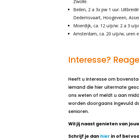
Zwolle.
Beilen, 2 a 3x pw 1 uur. Uitbreidi
Dedemsvaart, Hoogeveen, Assen,
Moerdijk, ca. 12 u/p/w: 2 a 3 u/p
Amsterdam, ca. 20 u/p/w, uren e
Interesse? Reage
Heeft u interesse om bovensta
iemand die hier uitermate gesc
ons weten of meldt u aan midd
worden doorgaans ingevuld do
senioren.
Wil jij naast genieten van jouw
Schrijf je dan
hier
in of bel vo