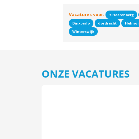
Vacatures voor:
’s Heerenberg
Dinxperlo
dordrecht
Helmo
Winterswijk
ONZE VACATURES