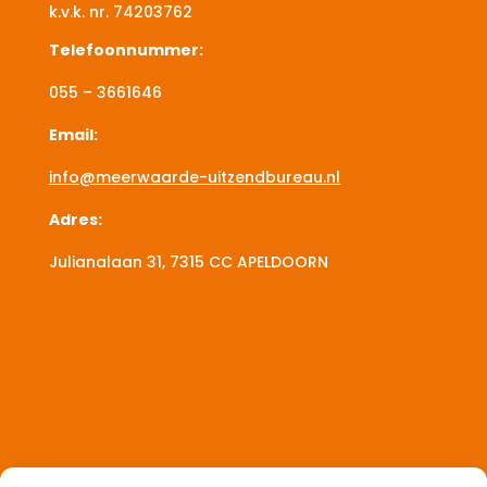
k.v.k. nr.
74203762
Telefoonnummer:
055 – 3661646
Email:
info@meerwaarde-uitzendbureau.nl
Adres:
Julianalaan 31, 7315 CC
APELDOORN