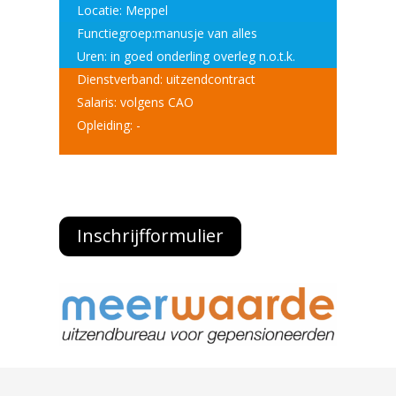
Locatie: Meppel
Functiegroep:manusje van alles
Uren: in goed onderling overleg n.o.t.k.
Dienstverband: uitzendcontract
Salaris: volgens CAO
Opleiding: -
Inschrijfformulier