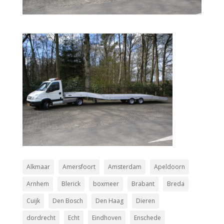
Alkmaar
Amersfoort
Amsterdam
Apeldoorn
Arnhem
Blerick
boxmeer
Brabant
Breda
Cuijk
Den Bosch
Den Haag
Dieren
dordrecht
Echt
Eindhoven
Enschede