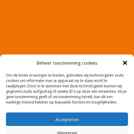
Beheer toestemming cookies
Om de beste ervaringen te bieden, gebruiken wij technologieën zoals
cookies om informatie over je apparaat op te slaan en/of te
raadplegen. Door in te stemmen met deze technologieën kunnen wij
gegevens zoals surfgedrag of unieke ID's op deze site verwerken. Als je
geen toestemming geeft of uw toestemming intrekt, kan dit een
nadelige invloed hebben op bepaalde functies en mogelijkheden.
Accepteren
Website en productie: Co2media.nl – Copyright:
Weigeren