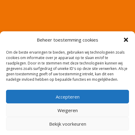
Beheer toestemming cookies
Om de beste ervaringen te bieden, gebruiken wij technologieën zoals
cookies om informatie over je apparaat op te slaan en/of te
raadplegen. Door in te stemmen met deze technologieën kunnen wij
gegevens zoals surfgedrag of unieke ID's op deze site verwerken. Als je
geen toestemming geeft of uw toestemming intrekt, kan dit een
nadelige invloed hebben op bepaalde functies en mogelijkheden.
Accepteren
Website en productie: Co2media.nl – Copyright:
Weigeren
meerwaarde-uitzendbureau
Bekijk voorkeuren