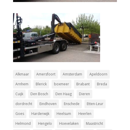
Alkmaar
Amersfoort
Amsterdam
Apeldoorn
Arnhem
Blerick
boxmeer
Brabant
Breda
Cuijk
Den Bosch
Den Haag
Dieren
dordrecht
Eindhoven
Enschede
Etten-Leur
Goes
Harderwijk
Heelsum
Heerlen
Helmond
Hengelo
Hoevelaken
Maastricht