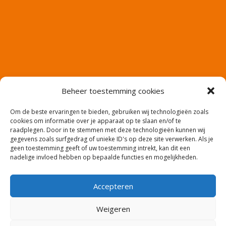
Beheer toestemming cookies
Om de beste ervaringen te bieden, gebruiken wij technologieën zoals
cookies om informatie over je apparaat op te slaan en/of te
raadplegen. Door in te stemmen met deze technologieën kunnen wij
gegevens zoals surfgedrag of unieke ID's op deze site verwerken. Als je
geen toestemming geeft of uw toestemming intrekt, kan dit een
nadelige invloed hebben op bepaalde functies en mogelijkheden.
Accepteren
Website en productie: Co2media.nl – Copyright:
Weigeren
meerwaarde-uitzendbureau