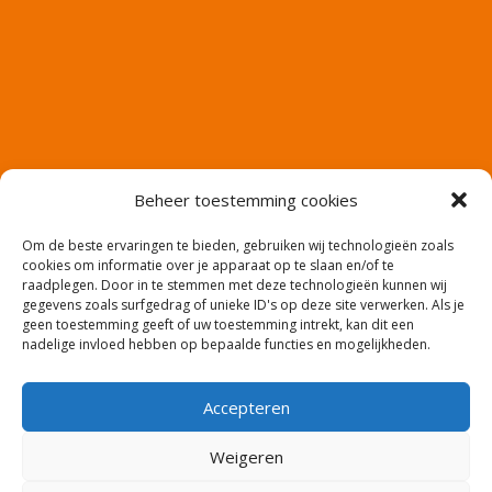
Beheer toestemming cookies
Om de beste ervaringen te bieden, gebruiken wij technologieën zoals
cookies om informatie over je apparaat op te slaan en/of te
raadplegen. Door in te stemmen met deze technologieën kunnen wij
gegevens zoals surfgedrag of unieke ID's op deze site verwerken. Als je
geen toestemming geeft of uw toestemming intrekt, kan dit een
nadelige invloed hebben op bepaalde functies en mogelijkheden.
Accepteren
Website en productie: Co2media.nl – Copyright:
Weigeren
meerwaarde-uitzendbureau