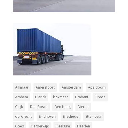
Alkmaar
Amersfoort
Amsterdam
Apeldoorn
Arnhem
Blerick
boxmeer
Brabant
Breda
Cuijk
Den Bosch
Den Haag
Dieren
dordrecht
Eindhoven
Enschede
Etten-Leur
Goes
Harderwijk
Heelsum
Heerlen