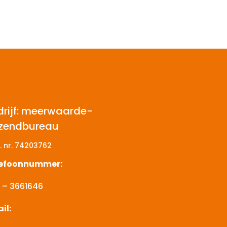
drijf: meerwaarde-
tzendbureau
. nr.
74203762
lefoonnummer:
 – 3661646
il: