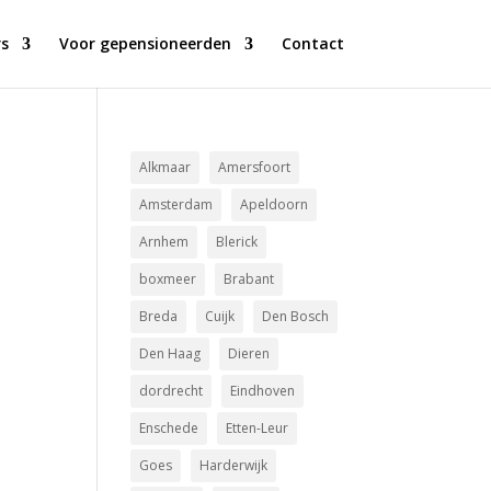
s
Voor gepensioneerden
Contact
Alkmaar
Amersfoort
Amsterdam
Apeldoorn
Arnhem
Blerick
boxmeer
Brabant
Breda
Cuijk
Den Bosch
Den Haag
Dieren
dordrecht
Eindhoven
Enschede
Etten-Leur
Goes
Harderwijk