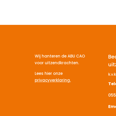
Be
Wij hanteren de ABU CAO
voor uitzendkrachten.
ui
Lees hier onze
k.v.k
privacyverklaring.
Te
055
Ema