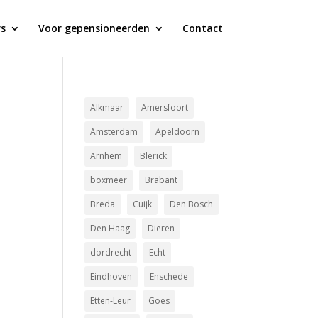
s
Voor gepensioneerden
Contact
Alkmaar
Amersfoort
Amsterdam
Apeldoorn
Arnhem
Blerick
boxmeer
Brabant
Breda
Cuijk
Den Bosch
Den Haag
Dieren
dordrecht
Echt
Eindhoven
Enschede
Etten-Leur
Goes