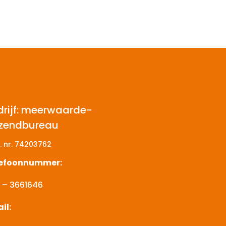
drijf: meerwaarde-
tzendbureau
. nr.
74203762
lefoonnummer:
 – 3661646
il: