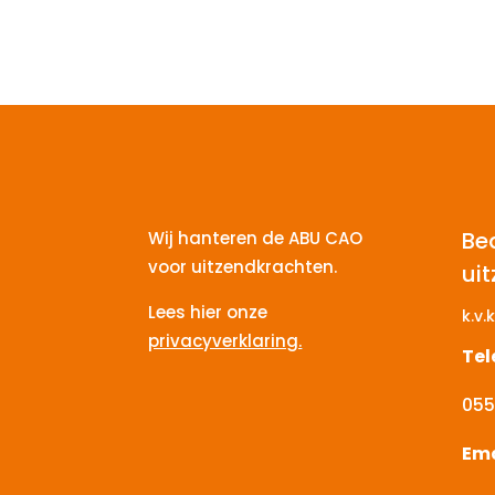
Be
Wij hanteren de ABU CAO
voor uitzendkrachten.
ui
Lees hier onze
k.v.k
privacyverklaring.
Te
055
Ema