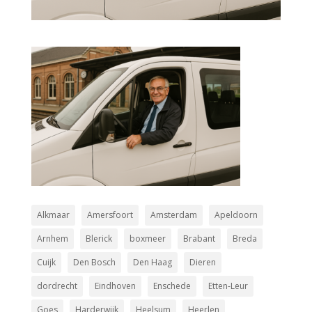
Alkmaar
Amersfoort
Amsterdam
Apeldoorn
Arnhem
Blerick
boxmeer
Brabant
Breda
Cuijk
Den Bosch
Den Haag
Dieren
dordrecht
Eindhoven
Enschede
Etten-Leur
Goes
Harderwijk
Heelsum
Heerlen