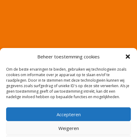
Beheer toestemming cookies
Om de beste ervaringen te bieden, gebruiken wij technologieën zoals
cookies om informatie over je apparaat op te slaan en/of te
raadplegen. Door in te stemmen met deze technologieën kunnen wij
gegevens zoals surfgedrag of unieke ID's op deze site verwerken. Als je
geen toestemming geeft of uw toestemming intrekt, kan dit een
nadelige invloed hebben op bepaalde functies en mogelijkheden.
Accepteren
Website en productie: Co2media.nl – Copyright:
Weigeren
meerwaarde-uitzendbureau