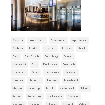
Alkmaar
Amersfoort
Amsterdam
Apeldoorn
Arnhem
Blerick
boxmeer
Brabant
Breda
Cuijk
Den Bosch
Den Haag
Dieren
dordrecht
Echt
Eindhoven
Enschede
Etten-Leur
Goes
Harderwijk
Heelsum
Heerlen
Helmond
Hengelo
Maastricht
Meppel
moerdijk
Mook
Nederland
Nijkerk
Reuver
Rotterdam
Spijkenisse
Susteren
Swalmen
Tegelen
Uitgeest
Utrecht
Velsen