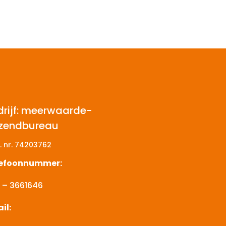
drijf: meerwaarde-
tzendbureau
. nr.
74203762
lefoonnummer:
 – 3661646
il: