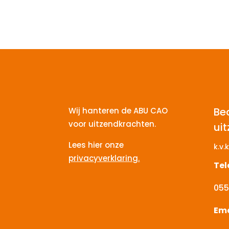
Be
Wij hanteren de ABU CAO
voor uitzendkrachten.
ui
Lees hier onze
k.v.k
privacyverklaring.
Te
055
Ema