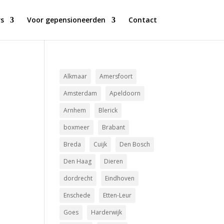
s
Voor gepensioneerden
Contact
Alkmaar
Amersfoort
Amsterdam
Apeldoorn
Arnhem
Blerick
boxmeer
Brabant
Breda
Cuijk
Den Bosch
Den Haag
Dieren
dordrecht
Eindhoven
Enschede
Etten-Leur
Goes
Harderwijk